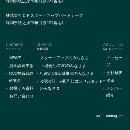
静岡県牧之原市布引原221番地1
株式会社ＣＦスタートアップパートナーズ
静岡県牧之原市布引原221番地1
Contents
SERVICE
ABOUT US
コンテンツ
事業内容
私たちについて
NEWS
スタートアップのみなさま
メッセー
ジ
資金調達支援
上場会社/CVCのみなさま
会社概要
CVC投資戦略
行政/地域金融機関のみなさま
研究会
沿革
公認会計士/税理士/コンサルタント
お役立ち資料
のみなさま
メンバー
紹介
お問い合わせ
©CF Holding, Inc.