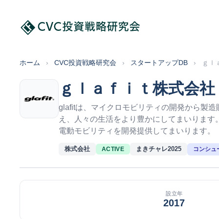
ホーム
›
CVC投資戦略研究会
›
スタートアップDB
›
ｇｌ
ｇｌａｆｉｔ株式会
glafitは、マイクロモビリティの開発か
え、人々の生活をより豊かにしてまいります
電動モビリティを開発提供してまいります。
株式会社
まきチャレ2025
コンシュ
ACTIVE
設立年
2017