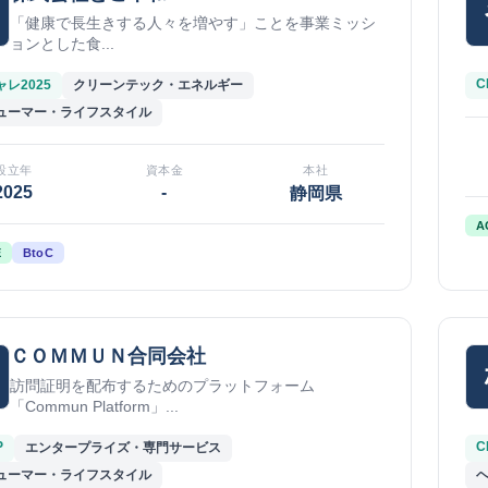
「健康で長生きする人々を増やす」ことを事業ミッシ
ョンとした食...
C
レ2025
クリーンテック・エネルギー
ューマー・ライフスタイル
設立年
資本金
本社
2025
-
静岡県
A
E
BtoC
ＣＯＭＭＵＮ合同会社
訪問証明を配布するためのプラットフォーム
「Commun Platform」...
P
C
エンタープライズ・専門サービス
ューマー・ライフスタイル