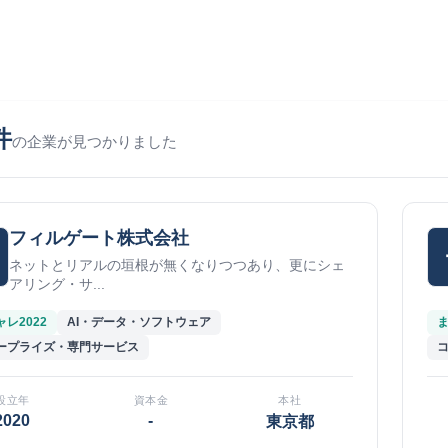
件
の企業が見つかりました
フィルゲート株式会社
ネットとリアルの垣根が無くなりつつあり、更にシェ
アリング・サ...
レ2022
AI・データ・ソフトウェア
ま
ープライズ・専門サービス
設立年
資本金
本社
2020
-
東京都