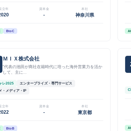
設立年
資本金
本社
2020
-
神奈川県
E
BtoC
A
ＭＩＸ株式会社
"代表の池田が商社在籍時代に培った海外営業力を活か
して、主に...
レ2025
エンタープライズ・専門サービス
C
メ・メディア・IP
設立年
資本金
本社
2022
-
東京都
A
E
BtoB