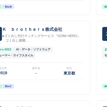
E
BtoB
A
Ｋ ｂｒｏｔｈｅｒｓ株式会社
●ゴミ出し代行マッチングサービス『GOMI HERO』
ゴミ出し困難...
レ2023
AI・データ・ソフトウェア
ま
ューマー・ライフスタイル
設立年
資本金
本社
2019
-
東京都
E
BtoC
A