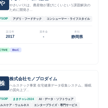
や
やさいバスは、農産物が運びにくいという課題解決の
ために開発さ...
FSOIP
アグリ・フードテック
コンシューマー・ライフスタイル
設立年
資本金
本社
2017
-
静岡県
CTIVE
BtoC
株式会社モノプロダイム
株
ヘルステック事業 在宅健康データ収集システム、睡眠
の質向上プ...
FSOIP
まきチャレ2024
AI・データ・ソフトウェア
ヘルスケア・ウェルネス
エンタープライズ・専門サービス