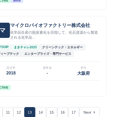
CTIVE
BtoB
マイクロバイオファクトリー株式会社
マ
化学品生産の脱炭素化を目指して、化石資源から製造
される化学品...
FSOIP
まきチャレ2025
クリーンテック・エネルギー
ディープテック
エンタープライズ・専門サービス
設立年
資本金
本社
2018
-
大阪府
CTIVE
11
12
13
14
15
16
17
Next