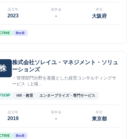
設立年
資本金
本社
2023
-
大阪府
CTIVE
BtoB
株式会社ソレイユ・マネジメント・ソリュ
株
ーションズ
・管理部門分野を基盤とした経営コンサルティングサ
ービス（上場...
FSOIP
HR・教育
エンタープライズ・専門サービス
設立年
資本金
本社
2019
-
東京都
CTIVE
BtoB