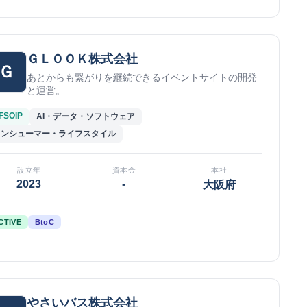
ＧＬＯＯＫ株式会社
Ｇ
あとからも繋がりを継続できるイベントサイトの開発
と運営。
FSOIP
AI・データ・ソフトウェア
コンシューマー・ライフスタイル
設立年
資本金
本社
2023
-
大阪府
CTIVE
BtoC
やさいバス株式会社