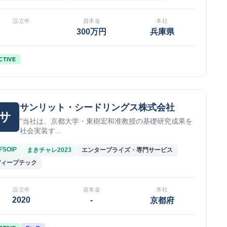
設立年
資本金
本社
300万円
兵庫県
CTIVE
サンリット・シードリングス株式会社
サ
"当社は、京都大学・東樹宏和准教授の基礎研究成果を
社会実装す...
FSOIP
まきチャレ2023
エンタープライズ・専門サービス
ディープテック
設立年
資本金
本社
2020
-
京都府