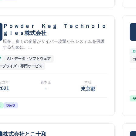
Ｐｏｗｄｅｒ Ｋｅｇ Ｔｅｃｈｎｏｌｏ
ｇｉｅｓ株式会社
現在、多くの企業がサイバー攻撃からシステムを保護
するために、...
C
P
AI・データ・ソフトウェア
ープライズ・専門サービス
設立年
資本金
本社
2021
-
東京都
A
E
BtoB
株式会社とこ十和