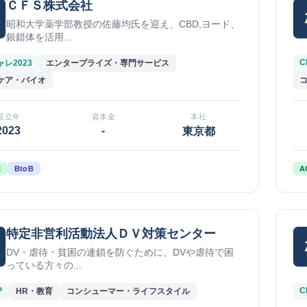
ＣＦＳ株式会社
昭和大学薬学部教授の佐藤均氏を迎え、CBD,ヨード、
銀錯体を活用...
C
レ2023
エンタープライズ・専門サービス
ケア・バイオ
設立年
資本金
本社
2023
-
東京都
E
BtoB
A
特定非営利活動法人ＤＶ対策センター
DV・虐待・貧困の連鎖を防ぐために、DVや虐待で困
っている方々の...
P
C
HR・教育
コンシューマー・ライフスタイル