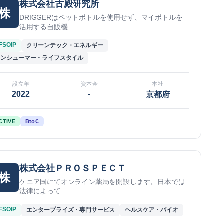
株式会社古殿研究所
株
DRIGGERはペットボトルを使用せず、マイボトルを
活用する自販機...
FSOIP
クリーンテック・エネルギー
コンシューマー・ライフスタイル
設立年
資本金
本社
2022
-
京都府
CTIVE
BtoC
株式会社ＰＲＯＳＰＥＣＴ
株
ケニア国にてオンライン薬局を開設します。日本では
法律によって...
FSOIP
エンタープライズ・専門サービス
ヘルスケア・バイオ