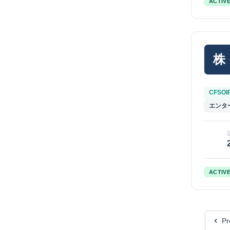
ACTIV
株
CFSOI
エンタ
ACTIV
Pr