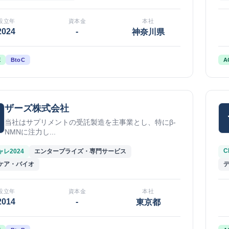
設立年
資本金
本社
2024
-
神奈川県
E
BtoC
A
ザーズ株式会社
当社はサプリメントの受託製造を主事業とし、特にβ-
NMNに注力し...
C
レ2024
エンタープライズ・専門サービス
ケア・バイオ
設立年
資本金
本社
2014
-
東京都