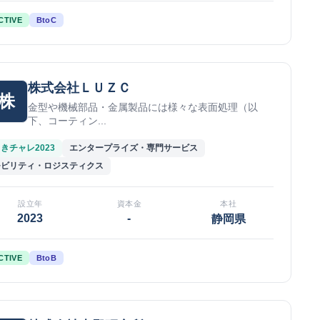
CTIVE
BtoC
株式会社ＬＵＺＣ
株
金型や機械部品・金属製品には様々な表面処理（以
下、コーティン...
きチャレ2023
エンタープライズ・専門サービス
モビリティ・ロジスティクス
設立年
資本金
本社
2023
-
静岡県
CTIVE
BtoB