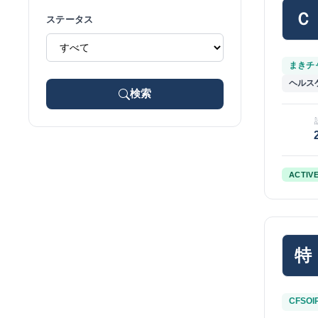
Ｃ
ステータス
まきチャ
ヘルス
検索
ACTIV
特
CFSOI