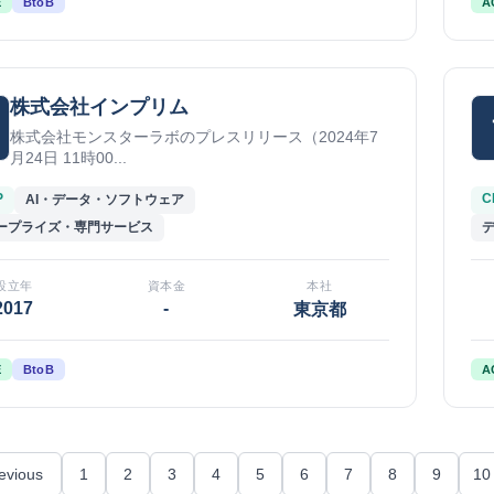
E
BtoB
A
株式会社インプリム
株式会社モンスターラボのプレスリリース（2024年7
月24日 11時00...
P
C
AI・データ・ソフトウェア
ープライズ・専門サービス
設立年
資本金
本社
2017
-
東京都
E
BtoB
A
evious
1
2
3
4
5
6
7
8
9
10